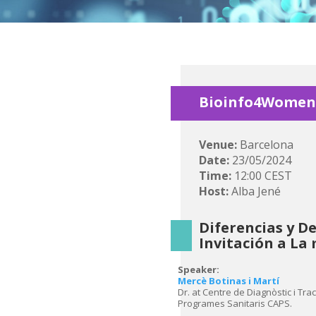
Bioinfo4Women 
Venue:
Barcelona
Date:
23/05/2024
Time:
12:00 CEST
Host:
Alba Jené
Diferencias y De
Invitación a La
Speaker:
Mercè Botinas i Martí
Dr. at Centre de Diagnòstic i Tra
Programes Sanitaris CAPS.