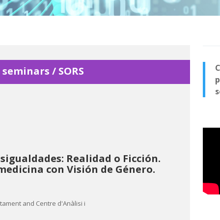
C
seminars / SORS
p
s
sigualdades: Realidad o Ficción.
 medicina con Visión de Género.
ctament and Centre d'Anàlisi i